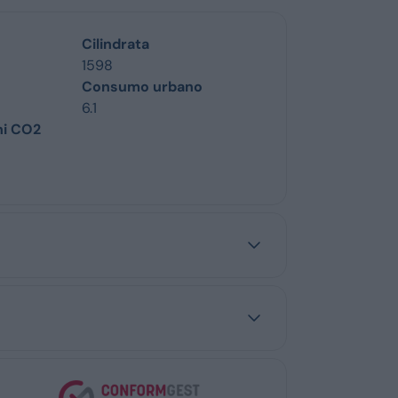
Cilindrata
1598
Consumo urbano
6.1
ni CO2