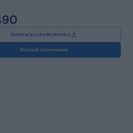
Station Wagon
490
SUV
iali
Scarica la scheda tecnica
Richiedi informazioni