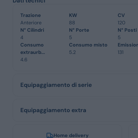
Dati tecnici
Trazione
KW
CV
Anteriore
88
120
N° Cilindri
N° Porte
N° Posti
4
5
5
Consumo
Consumo misto
Emissio
extraurb...
5.2
131
4.6
Equipaggiamento di serie
Equipaggiamento extra
Home delivery