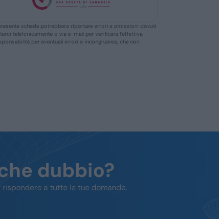
ella presente scheda potrebbero riportare errori e omissioni dovuti
ttarci telefonicamente o via e-mail per verificare l’effettiva
responsabilità per eventuali errori o incongruenze, che non
lche dubbio?
 rispondere a tutte le tue domande.