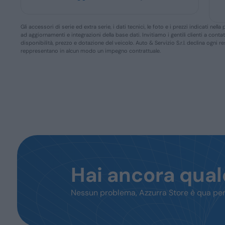
Gli accessori di serie ed extra serie, i dati tecnici, le foto e i prezzi indicati n
ad aggiornamenti e integrazioni della base dati. Invitiamo i gentili clienti a conta
disponibilità, prezzo e dotazione del veicolo. Auto & Servizio S.r.l. declina ogni 
reppresentano in alcun modo un impegno contrattuale.
Hai ancora qua
Nessun problema, Azzurra Store è qua per