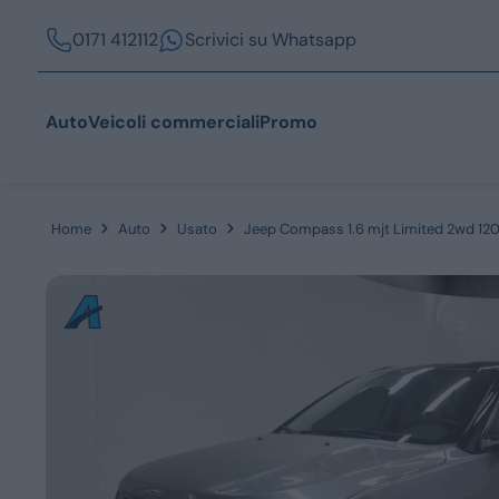
0171 412112
Scrivici su Whatsapp
Auto
Veicoli commerciali
Promo
Home
Auto
Usato
Jeep Compass 1.6 mjt Limited 2wd 12
Acquista
Azienda