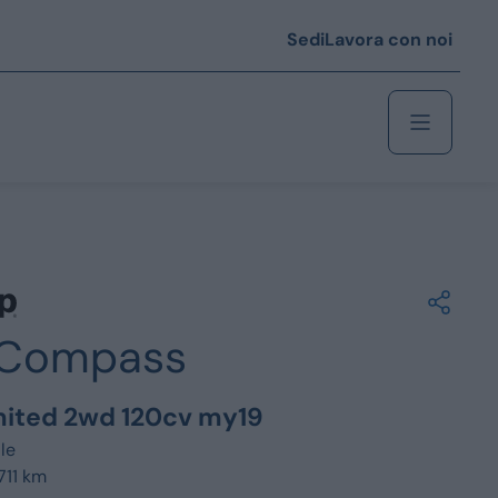
Sedi
Lavora con noi
Berlina
 i € 25.000
Compass
Coupé/cabrio
 i € 35.000
imited 2wd 120cv my19
0
Monovolume
le
711 km