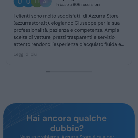
In base a 906 recensioni
lienti sono molto soddisfatti di Azzurra Store
Ottima
zurrastore.it), elogiando Giuseppe per la sua
Giusep
fessionalità, pazienza e competenza. Ampia
ritiro
ta di vetture, prezzi trasparenti e servizio
ento rendono l’esperienza d’acquisto fluida e
cevole per la maggior parte degli utenti.
i di più
Hai ancora qualche
dubbio?
Nessun problema, Azzurra Store è qua per