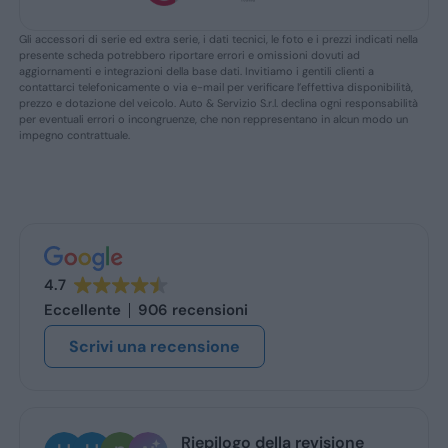
Gli accessori di serie ed extra serie, i dati tecnici, le foto e i prezzi indicati nella
presente scheda potrebbero riportare errori e omissioni dovuti ad
aggiornamenti e integrazioni della base dati. Invitiamo i gentili clienti a
contattarci telefonicamente o via e-mail per verificare l’effettiva disponibilità,
prezzo e dotazione del veicolo. Auto & Servizio S.r.l. declina ogni responsabilità
per eventuali errori o incongruenze, che non reppresentano in alcun modo un
impegno contrattuale.
4.7
Eccellente
906 recensioni
Scrivi una recensione
Riepilogo della revisione