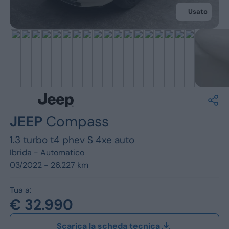
Jeep
Usato
Alfa Romeo
Dacia
Renault
Ford
JEEP
Compass
Opel
1.3 turbo t4 phev S 4xe auto
Vedi tutti i marchi
Ibrida -
Automatico
03/2022 - 26.227 km
Tua a:
€ 32.990
Scarica la scheda tecnica