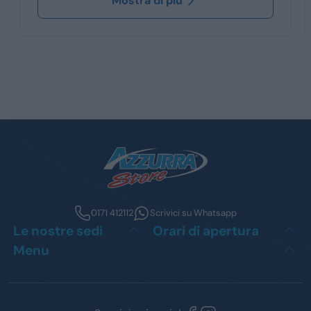
Mostra di più
0171 412112
Scrivici su Whatsapp
Le nostre sedi
Orari di apertura
Menu