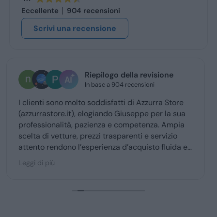
Eccellente
904 recensioni
Scrivi una recensione
Riepilogo della revisione
nes
In base a 904 recensioni
1 set
 sono molto soddisfatti di Azzurra Store
Giuseppe mi
tore.it), elogiando Giuseppe per la sua
trattativa.
onalità, pazienza e competenza. Ampia
 vetture, prezzi trasparenti e servizio
rendono l’esperienza d’acquisto fluida e
 per la maggior parte degli utenti.
iù