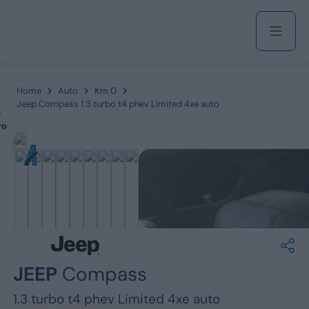
Acquista
Home
Auto
Km 0
Jeep Compass 1.3 turbo t4 phev Limited 4xe auto
m
ro
Azienda
Servizi
Marchi
JEEP
Compass
Fiat
1.3 turbo t4 phev Limited 4xe auto