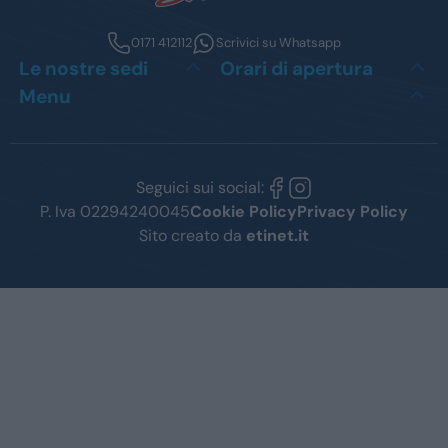
0171 412112
Scrivici su Whatsapp
Le nostre sedi
Orari di apertura
Menu
Seguici sui social:
P. Iva 02294240045
Cookie Policy
Privacy Policy
Sito creato da
etinet.it