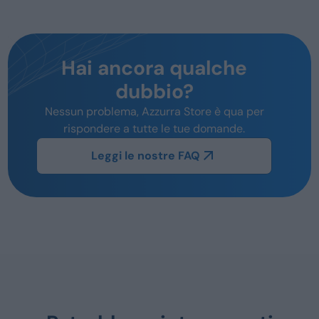
Hai ancora qualche
dubbio?
Nessun problema, Azzurra Store è qua per
rispondere a tutte le tue domande.
Leggi le nostre FAQ