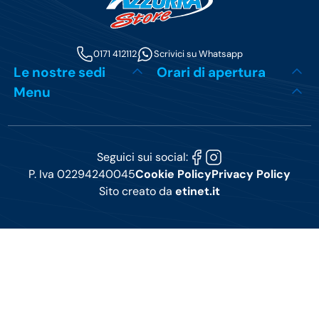
0171 412112
Scrivici su Whatsapp
Le nostre sedi
Orari di apertura
Menu
Seguici sui social:
P. Iva 02294240045
Cookie Policy
Privacy Policy
Sito creato da
etinet.it