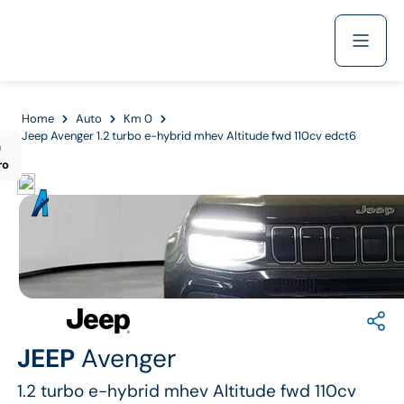
Acquista
Home
Auto
Km 0
Jeep Avenger 1.2 turbo e-hybrid mhev Altitude fwd 110cv edct6
m
ro
Azienda
Servizi
Marchi
JEEP
Avenger
Fiat
1.2 turbo e-hybrid mhev Altitude fwd 110cv