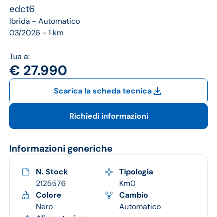
Jeep
edct6
Ibrida -
Automatico
Alfa Romeo
03/2026 - 1 km
Dacia
Tua a:
€ 27.990
Renault
Ford
Scarica la scheda tecnica
Opel
Richiedi informazioni
Vedi tutti i marchi
Informazioni generiche
N. Stock
Tipologia
2125576
Km0
Colore
Cambio
Nero
Automatico