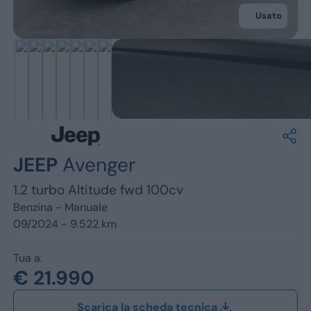
Jeep
Usato
Alfa Romeo
Dacia
Renault
Ford
JEEP
Avenger
Opel
1.2 turbo Altitude fwd 100cv
Vedi tutti i marchi
Benzina -
Manuale
09/2024 - 9.522 km
Tua a:
€ 21.990
Scarica la scheda tecnica