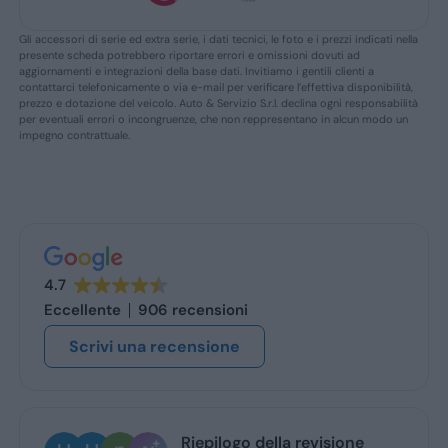
Gli accessori di serie ed extra serie, i dati tecnici, le foto e i prezzi indicati nella
presente scheda potrebbero riportare errori e omissioni dovuti ad
aggiornamenti e integrazioni della base dati. Invitiamo i gentili clienti a
contattarci telefonicamente o via e-mail per verificare l’effettiva disponibilità,
prezzo e dotazione del veicolo. Auto & Servizio S.r.l. declina ogni responsabilità
per eventuali errori o incongruenze, che non reppresentano in alcun modo un
impegno contrattuale.
4.7
Eccellente
906 recensioni
Scrivi una recensione
Riepilogo della revisione