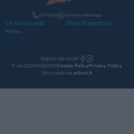
0171 412112
Scrivici su Whatsapp
Le nostre sedi
Orari di apertura
Menu
Seguici sui social:
P. Iva 02294240045
Cookie Policy
Privacy Policy
Sito creato da
etinet.it