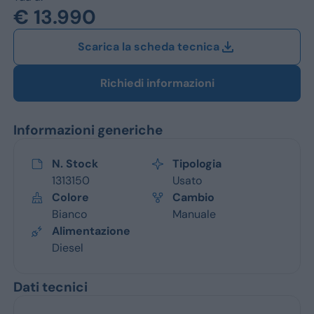
Jeep
€ 13.990
Alfa Romeo
Scarica la scheda tecnica
Dacia
Richiedi informazioni
Renault
Informazioni generiche
Ford
Opel
N. Stock
Tipologia
1313150
Usato
Vedi tutti i marchi
Colore
Cambio
Bianco
Manuale
Alimentazione
Diesel
Dati tecnici