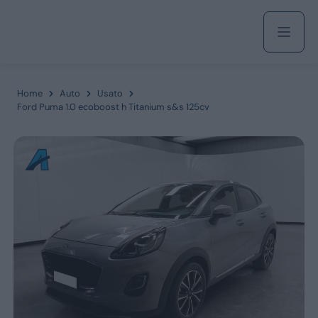
Acquista
Home
Auto
Usato
Ford Puma 1.0 ecoboost h Titanium s&s 125cv
Azienda
Servizi
Marchi
Fiat