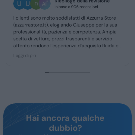
Riepilogo della revisione
In base a 906 recensioni
enti sono molto soddisfatti di Azzurra Store
Ottima 
rrastore.it), elogiando Giuseppe per la sua
Giusepp
essionalità, pazienza e competenza. Ampia
ritiro a
a di vetture, prezzi trasparenti e servizio
nto rendono l’esperienza d’acquisto fluida e
vole per la maggior parte degli utenti.
 di più
Hai ancora qualche
dubbio?