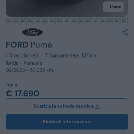
Jeep
Usato
Alfa Romeo
Dacia
Renault
FORD
Puma
1.0 ecoboost h Titanium s&s 125cv
Ford
Ibrida -
Manuale
Opel
02/2023 - 53.635 km
Vedi tutti i marchi
Tua a:
€ 17.690
Scarica la scheda tecnica
Richiedi informazioni