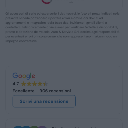
Gli accessori di serie ed extra serie, i dati tecnici, le foto e i prezzi indicati nella
presente scheda potrebbero riportare errori e omissioni dovuti ad
aggiornamenti e integrazioni della base dati. Invitiamo i gentili clienti a
contattarci telefonicamente o via e-mail per verificare l’effettiva disponibilità,
prezzo e dotazione del veicolo. Auto & Servizio S.r.l. declina ogni responsabilità
per eventuali errori o incongruenze, che non reppresentano in alcun modo un
impegno contrattuale.
4.7
Eccellente
906 recensioni
Scrivi una recensione