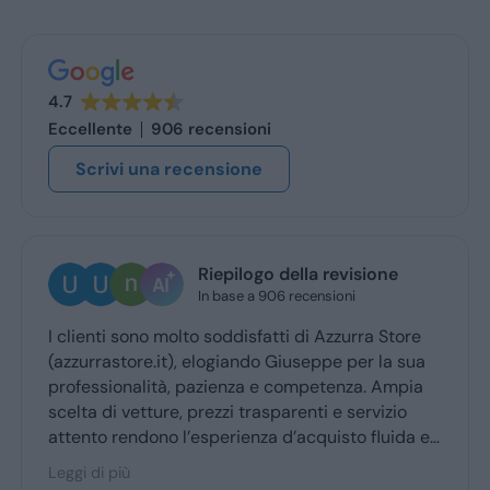
4.7
Eccellente
906 recensioni
Scrivi una recensione
Riepilogo della revisione
Ugo Bresc
In base a 906 recensioni
3 giorni fa
molto soddisfatti di Azzurra Store
Ottima esperienza
t), elogiando Giuseppe per la sua
Giuseppe mi ha c
à, pazienza e competenza. Ampia
ritiro a quello de
e, prezzi trasparenti e servizio
 l’esperienza d’acquisto fluida e
a maggior parte degli utenti.