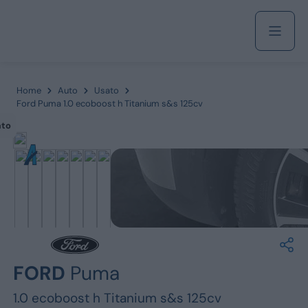
Acquista
Home
Auto
Usato
Ford Puma 1.0 ecoboost h Titanium s&s 125cv
ato
Azienda
Servizi
Marchi
FORD
Puma
Fiat
1.0 ecoboost h Titanium s&s 125cv