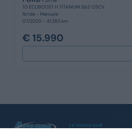
1.0 ECOBOOST H TITANIUM S&S 125CV
Ibrida -
Manuale
07/2020 - 41.283 km
€ 15.990
Le nostre sedi