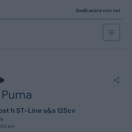
Sedi
Lavora con noi
Berlina
 i € 25.000
Puma
Coupé/cabrio
 i € 35.000
ost h ST-Line s&s 125cv
0
Monovolume
le
802 km