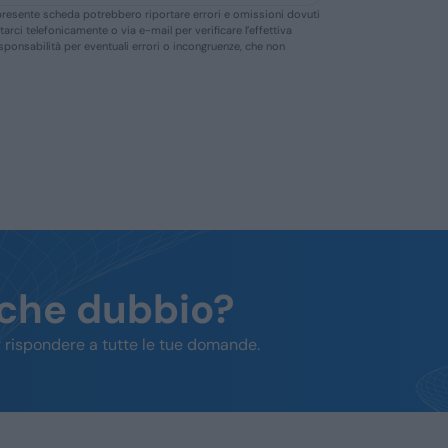
ella presente scheda potrebbero riportare errori e omissioni dovuti
ttarci telefonicamente o via e-mail per verificare l’effettiva
responsabilità per eventuali errori o incongruenze, che non
lche dubbio?
 rispondere a tutte le tue domande.