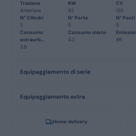
Trazione
KW
CV
Anteriore
92
125
N° Cilindri
N° Porte
N° Posti
3
5
5
Consumo
Consumo misto
Emissio
extraurb...
4.2
96
3.9
Equipaggiamento di serie
Equipaggiamento extra
Home delivery