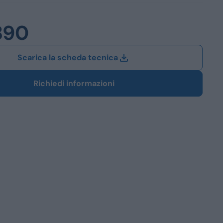
Station Wagon
890
SUV
iali
Scarica la scheda tecnica
Richiedi informazioni