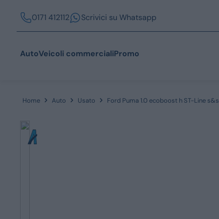
0171 412112
Scrivici su Whatsapp
Auto
Veicoli commerciali
Promo
Home
Auto
Usato
Ford Puma 1.0 ecoboost h ST-Line s&s
Acquista
Azienda