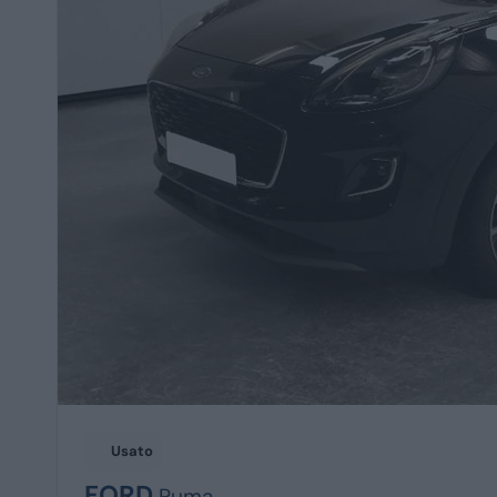
Usato
FORD
Puma