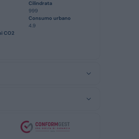
Cilindrata
999
Consumo urbano
4.9
ni CO2