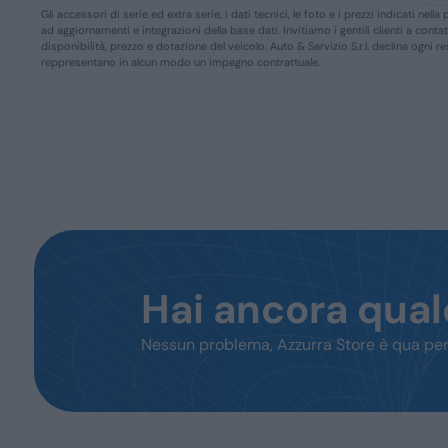
Gli accessori di serie ed extra serie, i dati tecnici, le foto e i prezzi indicati n
ad aggiornamenti e integrazioni della base dati. Invitiamo i gentili clienti a conta
disponibilità, prezzo e dotazione del veicolo. Auto & Servizio S.r.l. declina ogni 
reppresentano in alcun modo un impegno contrattuale.
Hai ancora qua
Nessun problema, Azzurra Store è qua per