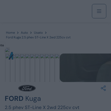
Acquista
Home
Auto
Usato
Ford Kuga 2.5 phev ST-Line X 2wd 225cv cvt
ato
Azienda
Servizi
Marchi
FORD
Kuga
Fiat
2.5 phev ST-Line X 2wd 225cv cvt