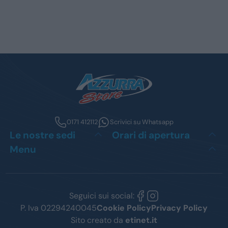
0171 412112
Scrivici su Whatsapp
Le nostre sedi
Orari di apertura
Menu
Seguici sui social:
P. Iva 02294240045
Cookie Policy
Privacy Policy
Sito creato da
etinet.it