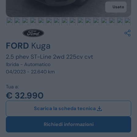
Jeep
Usato
Alfa Romeo
Dacia
Renault
FORD
Kuga
2.5 phev ST-Line 2wd 225cv cvt
Ford
Ibrida -
Automatico
Opel
04/2023 - 22.640 km
Vedi tutti i marchi
Tua a:
€ 32.990
Scarica la scheda tecnica
Richiedi informazioni