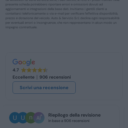
presente scheda potrebbero riportare errori e omissioni dovuti ad
aggiornamenti e integrazioni della base dati. Invitiamo i gentili clienti a
contattarci telefonicamente o via e-mail per verificare l’effettiva disponibilità,
prezzo e dotazione del veicolo. Auto & Servizio S.r.l. declina ogni responsabilità
per eventuali errori o incongruenze, che non reppresentano in alcun modo un
impegno contrattuale.
4.7
Eccellente
906 recensioni
Scrivi una recensione
Ugo Brescia
3 giorni fa