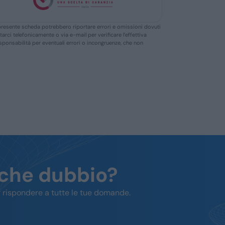
ella presente scheda potrebbero riportare errori e omissioni dovuti
ttarci telefonicamente o via e-mail per verificare l’effettiva
responsabilità per eventuali errori o incongruenze, che non
lche dubbio?
 rispondere a tutte le tue domande.