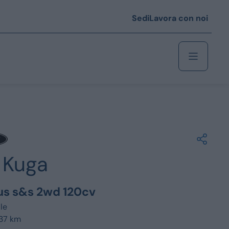
Sedi
Lavora con noi
Berlina
 i € 25.000
Kuga
Coupé/cabrio
 i € 35.000
lus s&s 2wd 120cv
0
Monovolume
le
137 km