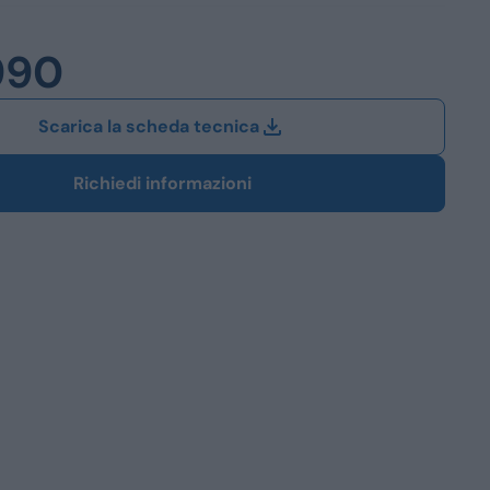
Station Wagon
990
SUV
iali
Scarica la scheda tecnica
Richiedi informazioni