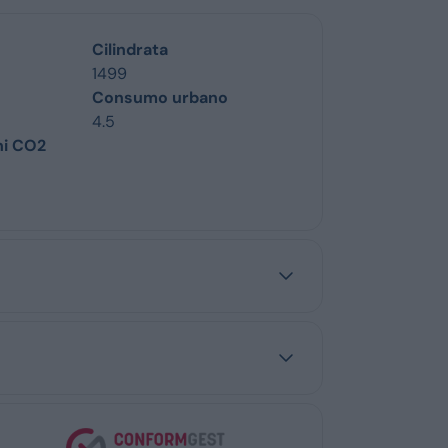
Cilindrata
1499
Consumo urbano
4.5
ni CO2