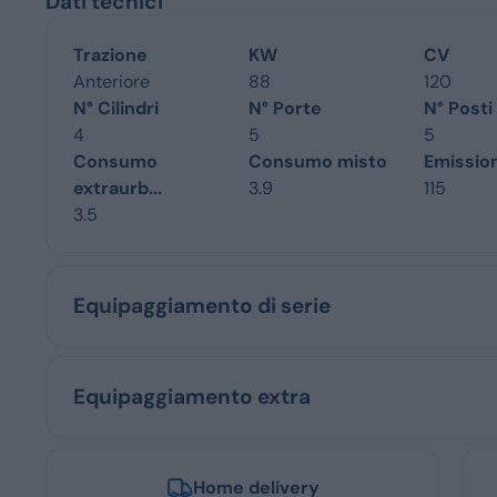
Dati tecnici
Trazione
KW
CV
Anteriore
88
120
N° Cilindri
N° Porte
N° Posti
4
5
5
Consumo
Consumo misto
Emissio
extraurb...
3.9
115
3.5
Equipaggiamento di serie
Equipaggiamento extra
Home delivery