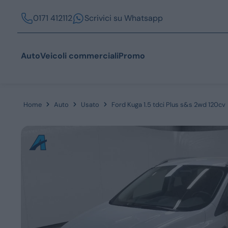
0171 412112
Scrivici su Whatsapp
Auto
Veicoli commerciali
Promo
Home
Auto
Usato
Ford Kuga 1.5 tdci Plus s&s 2wd 120cv
Acquista
Azienda