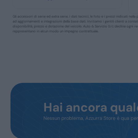
Gli accessori di serie ed extra serie, i dati tecnici, le foto e i prezzi indicati n
ad aggiornamenti e integrazioni della base dati. Invitiamo i gentili clienti a conta
disponibilità, prezzo e dotazione del veicolo. Auto & Servizio S.r.l. declina ogni 
reppresentano in alcun modo un impegno contrattuale.
Hai ancora qua
Nessun problema, Azzurra Store è qua per