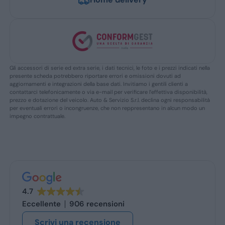
Gli accessori di serie ed extra serie, i dati tecnici, le foto e i prezzi indicati nella
presente scheda potrebbero riportare errori e omissioni dovuti ad
aggiornamenti e integrazioni della base dati. Invitiamo i gentili clienti a
contattarci telefonicamente o via e-mail per verificare l’effettiva disponibilità,
prezzo e dotazione del veicolo. Auto & Servizio S.r.l. declina ogni responsabilità
per eventuali errori o incongruenze, che non reppresentano in alcun modo un
impegno contrattuale.
4.7
Eccellente
906 recensioni
Scrivi una recensione