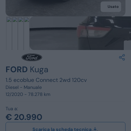
Jeep
Usato
Alfa Romeo
Dacia
Renault
Ford
FORD
Kuga
Opel
1.5 ecoblue Connect 2wd 120cv
Vedi tutti i marchi
Diesel -
Manuale
12/2020 - 78.278 km
Tua a:
€ 20.990
Scarica la scheda tecnica