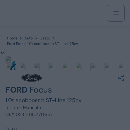
Acquista
Home
Auto
Usato
Ford Focus 1.0t ecoboost h ST-Line 125cv
ato
Azienda
Servizi
FORD
Focus
1.0t ecoboost h ST-Line 125cv
Marchi
Ibrida -
Manuale
06/2023 - 65.770 km
Fiat
Tua a: