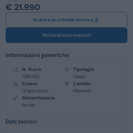
Jeep
€ 21.990
Alfa Romeo
Scarica la scheda tecnica
Dacia
Richiedi informazioni
Renault
Informazioni generiche
Ford
Opel
N. Stock
Tipologia
1316760
Usato
Vedi tutti i marchi
Colore
Cambio
Grigio scuro
Manuale
Alimentazione
Ibrida
Dati tecnici