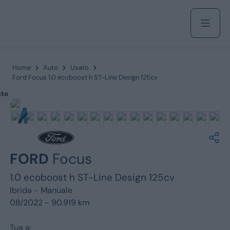
Acquista
Home
Auto
Usato
Ford Focus 1.0 ecoboost h ST-Line Design 125cv
ato
Azienda
Servizi
FORD
Focus
1.0 ecoboost h ST-Line Design 125cv
Marchi
Ibrida -
Manuale
08/2022 - 90.919 km
Fiat
Tua a: