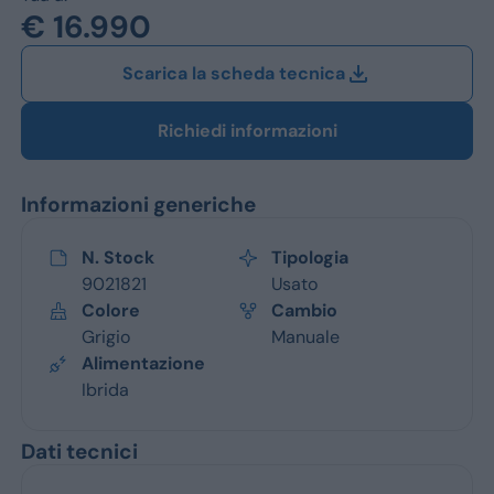
Jeep
€ 16.990
Alfa Romeo
Scarica la scheda tecnica
Dacia
Richiedi informazioni
Renault
Informazioni generiche
Ford
Opel
N. Stock
Tipologia
9021821
Usato
Vedi tutti i marchi
Colore
Cambio
Grigio
Manuale
Alimentazione
Ibrida
Dati tecnici