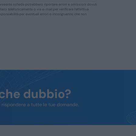
ella presente scheda potrebbero riportare errori e omissioni dovuti
ttarci telefonicamente o via e-mail per verificare l’effettiva
responsabilità per eventuali errori o incongruenze, che non
lche dubbio?
 rispondere a tutte le tue domande.