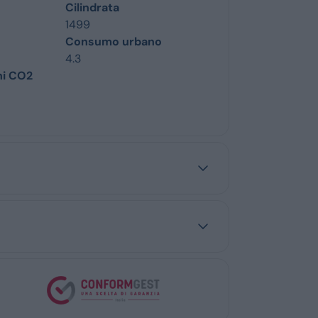
Cilindrata
1499
Consumo urbano
4.3
ni CO2