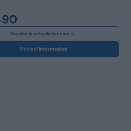
Station Wagon
490
SUV
iali
Scarica la scheda tecnica
Richiedi informazioni