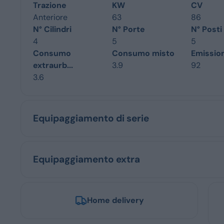
Trazione
KW
CV
Anteriore
63
86
N° Cilindri
N° Porte
N° Posti
4
5
5
Consumo
Consumo misto
Emissio
extraurb...
3.9
92
3.6
Equipaggiamento di serie
Equipaggiamento extra
Home delivery