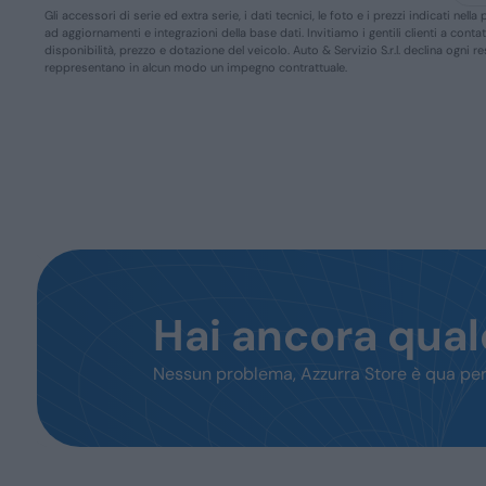
Gli accessori di serie ed extra serie, i dati tecnici, le foto e i prezzi indicati n
ad aggiornamenti e integrazioni della base dati. Invitiamo i gentili clienti a conta
disponibilità, prezzo e dotazione del veicolo. Auto & Servizio S.r.l. declina ogni 
reppresentano in alcun modo un impegno contrattuale.
Hai ancora qua
Nessun problema, Azzurra Store è qua per