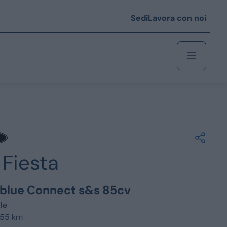
Sedi
Lavora con noi
Berlina
 i € 25.000
Fiesta
Coupé/cabrio
 i € 35.000
oblue Connect s&s 85cv
0
Monovolume
le
755 km