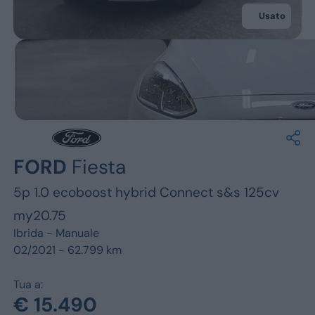
Jeep
Usato
Alfa Romeo
Dacia
Renault
Ford
FORD
Fiesta
Opel
5p 1.0 ecoboost hybrid Connect s&s 125cv
Vedi tutti i marchi
my20.75
Ibrida -
Manuale
02/2021 - 62.799 km
Tua a:
€ 15.490