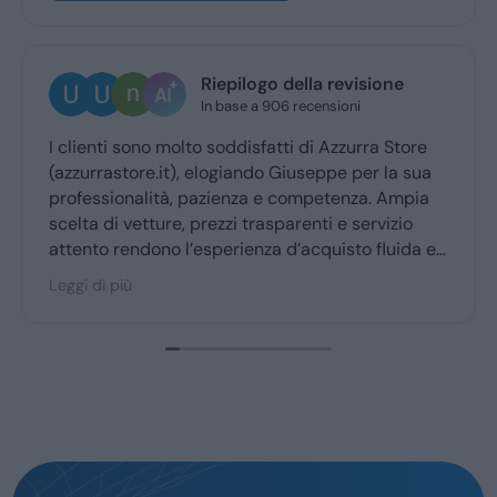
Riepilogo della revisione
In base a 906 recensioni
lienti sono molto soddisfatti di Azzurra Store
Ottima
zurrastore.it), elogiando Giuseppe per la sua
Giusep
fessionalità, pazienza e competenza. Ampia
ritiro
ta di vetture, prezzi trasparenti e servizio
ento rendono l’esperienza d’acquisto fluida e
cevole per la maggior parte degli utenti.
i di più