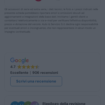
Gli accessori di serie ed extra serie, i dati tecnici, le foto e i prezzi indicati nella
presente scheda potrebbero riportare errori e omissioni dovuti ad
aggiornamenti e integrazioni della base dati. Invitiamo i gentili clienti a
contattarci telefonicamente o via e-mail per verificare l’effettiva disponibilità,
prezzo e dotazione del veicolo. Auto & Servizio S.r.l. declina ogni responsabilità
per eventuali errori o incongruenze, che non reppresentano in alcun modo un
impegno contrattuale.
4.7
Eccellente
906 recensioni
Scrivi una recensione
ogo della revisione
Ugo Brescia