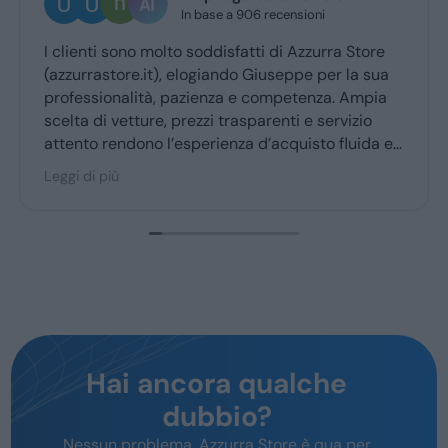
 a 906 recensioni
2 giorni fa
sfatti di Azzurra Store
Ottima esperienza con la vs
ndo Giuseppe per la sua
Giuseppe mi ha coccolato 
za e competenza. Ampia
ritiro a quello della conseg
trasparenti e servizio
nza d’acquisto fluida e
parte degli utenti.
Hai ancora qualche
dubbio?
Nessun problema, Azzurra Store è qua per