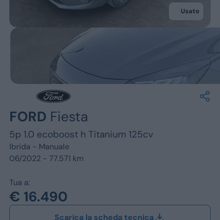
Jeep
Usato
Alfa Romeo
Dacia
Renault
Ford
FORD
Fiesta
Opel
5p 1.0 ecoboost h Titanium 125cv
Vedi tutti i marchi
Ibrida -
Manuale
06/2022 - 77.571 km
Tua a:
€ 16.490
Scarica la scheda tecnica