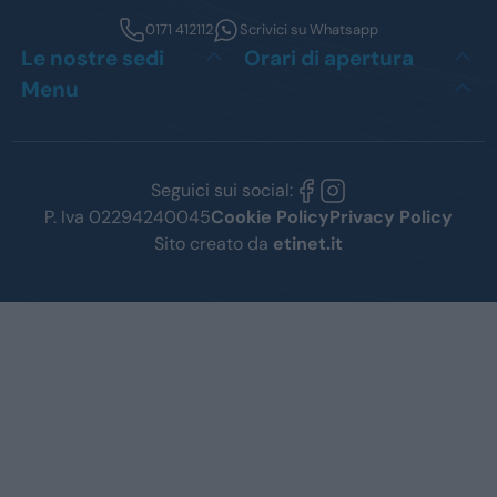
0171 412112
Scrivici su Whatsapp
Le nostre sedi
Orari di apertura
Menu
Seguici sui social:
P. Iva 02294240045
Cookie Policy
Privacy Policy
Sito creato da
etinet.it