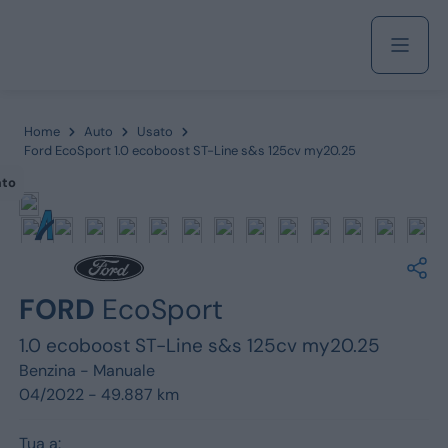
Acquista
Home
Auto
Usato
Ford EcoSport 1.0 ecoboost ST-Line s&s 125cv my20.25
ato
Azienda
Servizi
FORD
EcoSport
1.0 ecoboost ST-Line s&s 125cv my20.25
Marchi
Benzina -
Manuale
04/2022 - 49.887 km
Fiat
Tua a: