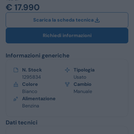
Jeep
€ 17.990
Alfa Romeo
Scarica la scheda tecnica
Dacia
Richiedi informazioni
Renault
Informazioni generiche
Ford
Opel
N. Stock
Tipologia
1295834
Usato
Vedi tutti i marchi
Colore
Cambio
Bianco
Manuale
Alimentazione
Benzina
Dati tecnici