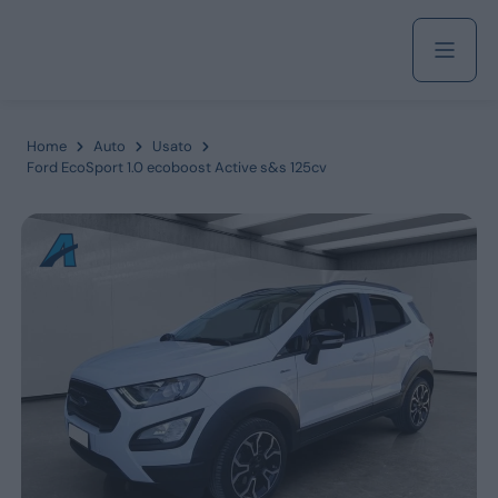
Acquista
Home
Auto
Usato
Ford EcoSport 1.0 ecoboost Active s&s 125cv
Azienda
Servizi
Marchi
Fiat