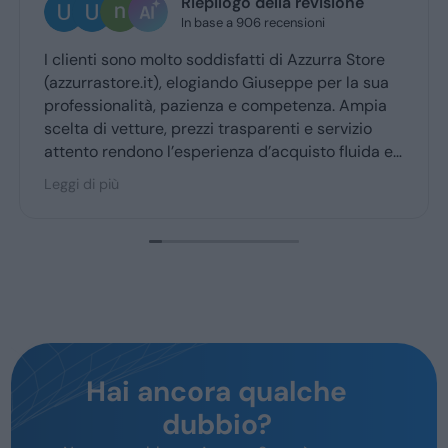
Riepilogo della revisione
U
In base a 906 recensioni
4 
nti sono molto soddisfatti di Azzurra Store
Ottima e
rastore.it), elogiando Giuseppe per la sua
Giuseppe
ssionalità, pazienza e competenza. Ampia
ritiro a 
 di vetture, prezzi trasparenti e servizio
o rendono l’esperienza d’acquisto fluida e
ole per la maggior parte degli utenti.
i più
Hai ancora qualche
dubbio?