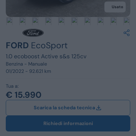
Jeep
Usato
Alfa Romeo
Dacia
Renault
FORD
EcoSport
1.0 ecoboost Active s&s 125cv
Ford
Benzina -
Manuale
Opel
01/2022 - 92.621 km
Vedi tutti i marchi
Tua a:
€ 15.990
Scarica la scheda tecnica
Richiedi informazioni