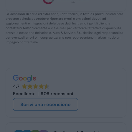
Gli accessori di serie ed extra serie, i dati tecnici, le foto e i prezzi indicati nella
presente scheda potrebbero riportare errori e omissioni dovuti ad
aggiornamenti e integrazioni della base dati. Invitiamo i gentili clienti a
contattarci telefonicamente o via e-mail per verificare l’effettiva disponibilità,
prezzo e dotazione del veicolo. Auto & Servizio S.r.l. declina ogni responsabilità
per eventuali errori o incongruenze, che non reppresentano in alcun modo un
impegno contrattuale.
4.7
Eccellente
906 recensioni
Scrivi una recensione