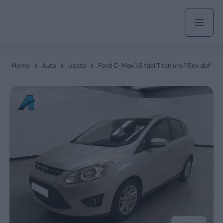
Acquista
Home
Auto
Usato
Ford C-Max 1.6 tdci Titanium 115cv dpf
Azienda
Servizi
Marchi
Fiat