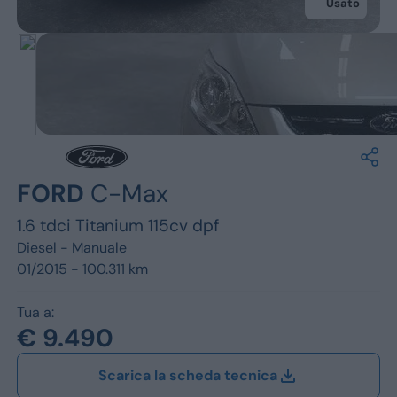
Jeep
Usato
Alfa Romeo
Dacia
Renault
Ford
FORD
C-Max
Opel
1.6 tdci Titanium 115cv dpf
Vedi tutti i marchi
Diesel -
Manuale
01/2015 - 100.311 km
Tua a:
€ 9.490
Scarica la scheda tecnica