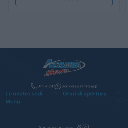
0171 412112
Scrivici su Whatsapp
Le nostre sedi
Orari di apertura
Menu
Seguici sui social: