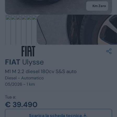
Jeep
Km Zero
Alfa Romeo
Dacia
Renault
Ford
FIAT
Ulysse
Opel
M1 M 2.2 diesel 180cv S&S auto
Vedi tutti i marchi
Diesel -
Automatico
05/2026 - 1 km
Tua a:
€ 39.490
Scarica la scheda tecnica