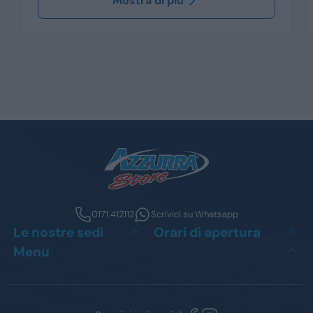
Mostra di più
0171 412112
Scrivici su Whatsapp
Le nostre sedi
Orari di apertura
Menu