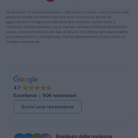
Gli accessori di serie ed extra serie, i dati tecnici, le foto e i prezzi indicati nella
presente scheda potrebbero riportare errori e omissioni dovuti ad
aggiornamenti e integrazioni della base dati. Invitiamo i gentili clienti a
contattarci telefonicamente o via e-mail per verificare l’effettiva disponibilità,
prezzo e dotazione del veicolo. Auto & Servizio S.r.l. declina ogni responsabilità
per eventuali errori o incongruenze, che non reppresentano in alcun modo un
impegno contrattuale.
4.7
Eccellente
906 recensioni
Scrivi una recensione
a revisione
Ugo Brescia