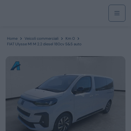
Acquista
Home
Veicoli commerciali
Km 0
FIAT Ulysse M1 M 2.2 diesel 180cv S&S auto
Azienda
Servizi
Marchi
Fiat