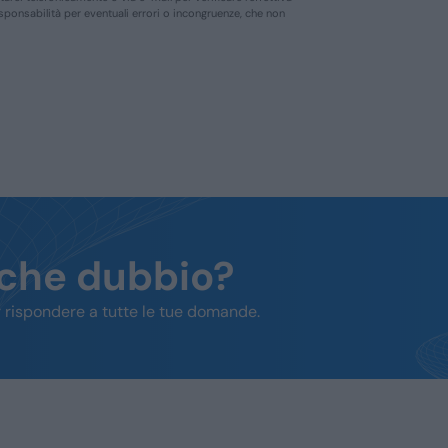
responsabilità per eventuali errori o incongruenze, che non
lche dubbio?
 rispondere a tutte le tue domande.