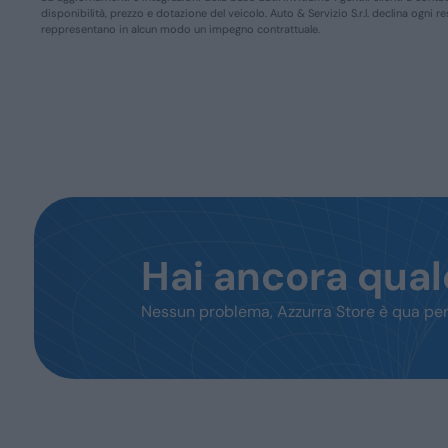
disponibilità, prezzo e dotazione del veicolo. Auto & Servizio S.r.l. declina ogni 
reppresentano in alcun modo un impegno contrattuale.
Hai ancora qua
Nessun problema, Azzurra Store è qua per