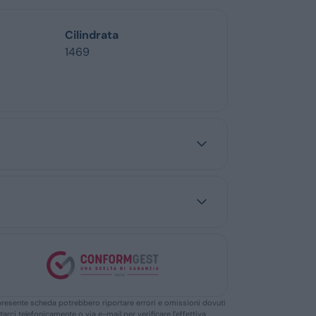
Cilindrata
1469
ella presente scheda potrebbero riportare errori e omissioni dovuti
ttarci telefonicamente o via e-mail per verificare l’effettiva