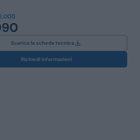
Station Wagon
2.000
990
SUV
iali
Scarica la scheda tecnica
Richiedi informazioni