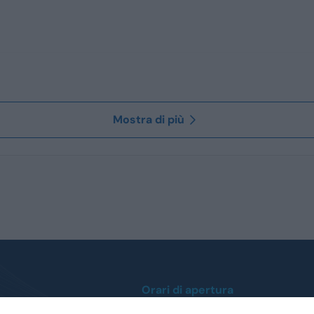
Mostra di più
Orari di apertura
Lunedì / Venerdì