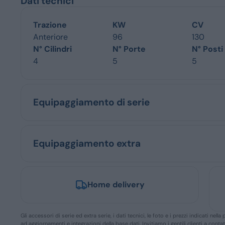
Dati tecnici
Trazione
KW
CV
Anteriore
96
130
N° Cilindri
N° Porte
N° Posti
4
5
5
Equipaggiamento di serie
Equipaggiamento extra
Home delivery
Gli accessori di serie ed extra serie, i dati tecnici, le foto e i prezzi indicati n
ad aggiornamenti e integrazioni della base dati. Invitiamo i gentili clienti a conta