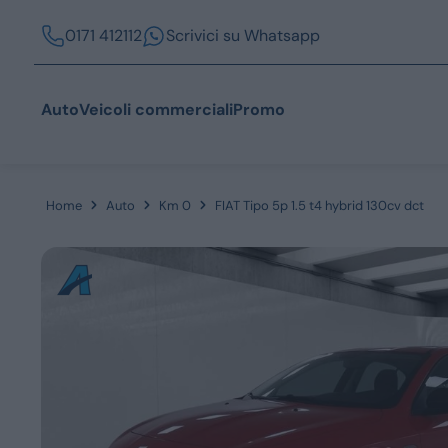
0171 412112
Scrivici su Whatsapp
Auto
Veicoli commerciali
Promo
Home
Auto
Km 0
FIAT Tipo 5p 1.5 t4 hybrid 130cv dct
Acquista
Azienda