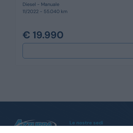
Diesel -
Manuale
11/2022 - 55.040 km
€ 19.990
Le nostre sedi
Moncalieri