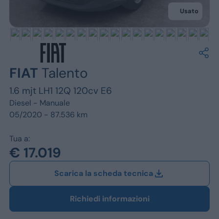
Jeep
Usato
Alfa Romeo
Dacia
Renault
FIAT
Talento
1.6 mjt LH1 12Q 120cv E6
Ford
Diesel -
Manuale
Opel
05/2020 - 87.536 km
Vedi tutti i marchi
Tua a:
€ 17.019
Scarica la scheda tecnica
Richiedi informazioni