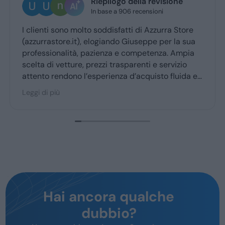
Riepilogo della revisione
In base a 906 recensioni
clienti sono molto soddisfatti di Azzurra Store
Ottim
zzurrastore.it), elogiando Giuseppe per la sua
Giuse
ofessionalità, pazienza e competenza. Ampia
ritir
elta di vetture, prezzi trasparenti e servizio
tento rendono l’esperienza d’acquisto fluida e
acevole per la maggior parte degli utenti.
gi di più
Hai ancora qualche
dubbio?