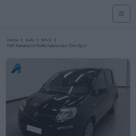
Acquista
Home
Auto
Km 0
FIAT Pandina 1.0 firefly hybrid s&s 70cv 5p.ti
Azienda
Servizi
Marchi
Fiat