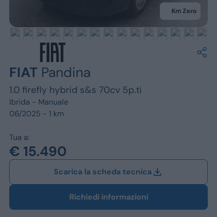
Jeep
Km Zero
Alfa Romeo
Dacia
Renault
FIAT
Pandina
1.0 firefly hybrid s&s 70cv 5p.ti
Ford
Ibrida -
Manuale
Opel
06/2025 - 1 km
Vedi tutti i marchi
Tua a:
€ 15.490
Scarica la scheda tecnica
Richiedi informazioni