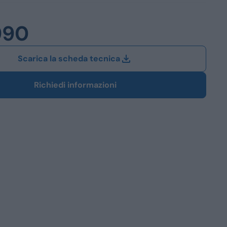
Station Wagon
990
SUV
iali
Scarica la scheda tecnica
Richiedi informazioni