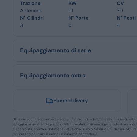
Trazione
KW
CV
Anteriore
51
70
N° Cilindri
N° Porte
N° Posti
3
5
4
Equipaggiamento di serie
Equipaggiamento extra
Home delivery
Gli accessori di serie ed extra serie, i dati tecnici, le foto e i prezzi indicati n
ad aggiornamenti e integrazioni della base dati. Invitiamo i gentili clienti a conta
disponibilità, prezzo e dotazione del veicolo. Auto & Servizio S.r.l. declina ogni 
reppresentano in alcun modo un impegno contrattuale.