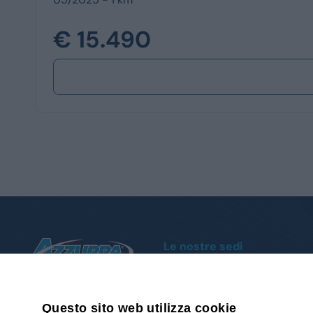
€ 15.490
Le nostre sedi
Moncalieri
Corso Trieste, 140 - Tel.
011 1951004
Cuneo
Via della Motorizzazione, 1 - Tel.
0171
Questo sito web utilizza cookie