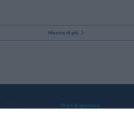
Mostra di più
Orari di apertura
Lunedì / Venerdì
0
dalle ore 9:00 alle 12:30
dalle 14:30 alle 19:00
 412112
Sabato