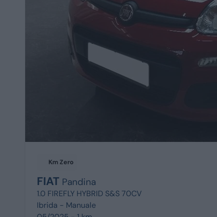
Km Zero
FIAT
Pandina
1.0 FIREFLY HYBRID S&S 70CV
Ibrida -
Manuale
05/2025 - 1 km