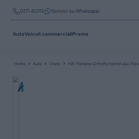
0171 412112
Scrivici su Whatsapp
Auto
Veicoli commerciali
Promo
Home
Auto
Usato
FIAT Pandina 1.0 firefly hybrid s&s 70c
Acquista
Azienda