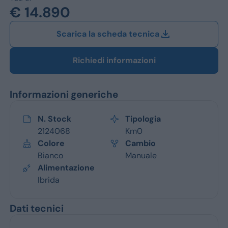
Jeep
€ 14.890
Alfa Romeo
Scarica la scheda tecnica
Dacia
Richiedi informazioni
Renault
Informazioni generiche
Ford
Opel
N. Stock
Tipologia
2124068
Km0
Vedi tutti i marchi
Colore
Cambio
Bianco
Manuale
Alimentazione
Ibrida
Dati tecnici