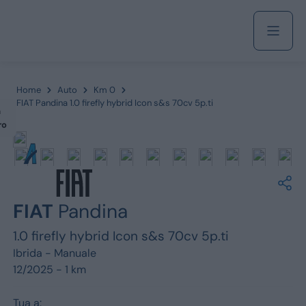
Acquista
Home
Auto
Km 0
FIAT Pandina 1.0 firefly hybrid Icon s&s 70cv 5p.ti
m
ro
Azienda
Servizi
FIAT
Pandina
1.0 firefly hybrid Icon s&s 70cv 5p.ti
Marchi
Ibrida -
Manuale
12/2025 - 1 km
Fiat
Tua a: