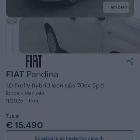
Jeep
Km Zero
Alfa Romeo
Dacia
Renault
Ford
FIAT
Pandina
Opel
1.0 firefly hybrid Icon s&s 70cv 5p.ti
Vedi tutti i marchi
Ibrida -
Manuale
11/2025 - 1 km
Tua a:
€ 15.490
Scarica la scheda tecnica