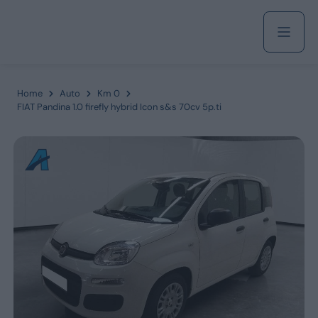
Acquista
Home
Auto
Km 0
FIAT Pandina 1.0 firefly hybrid Icon s&s 70cv 5p.ti
Azienda
Servizi
Marchi
Fiat