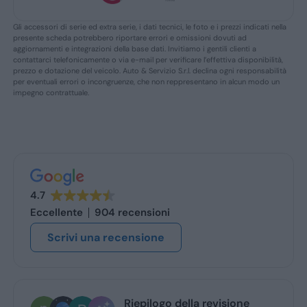
Gli accessori di serie ed extra serie, i dati tecnici, le foto e i prezzi indicati nella
presente scheda potrebbero riportare errori e omissioni dovuti ad
aggiornamenti e integrazioni della base dati. Invitiamo i gentili clienti a
contattarci telefonicamente o via e-mail per verificare l’effettiva disponibilità,
prezzo e dotazione del veicolo. Auto & Servizio S.r.l. declina ogni responsabilità
per eventuali errori o incongruenze, che non reppresentano in alcun modo un
impegno contrattuale.
4.7
Eccellente
904 recensioni
Scrivi una recensione
nestor alberto mochi