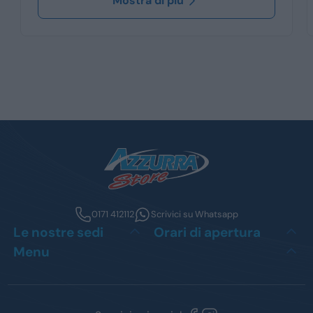
Mostra di più
0171 412112
Scrivici su Whatsapp
Le nostre sedi
Orari di apertura
Menu