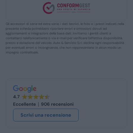
Gli accessori di serie ed extra serie, i dati tecnici, le foto e i prezzi indicati nella
presente scheda potrebbero riportare errori e omissioni dovuti ad
aggiornamenti e integrazioni della base dati. Invitiamo i gentili clienti a
contattarci telefonicamente o via e-mail per verificare l’effettiva disponibilità,
prezzo e dotazione del veicolo. Auto & Servizio S.r.l. declina ogni responsabilità
per eventuali errori o incongruenze, che non reppresentano in alcun modo un
impegno contrattuale.
4.7
Eccellente
906 recensioni
Scrivi una recensione