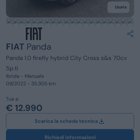
Jeep
Usato
Alfa Romeo
Dacia
Renault
FIAT
Panda
Panda 1.0 firefly hybrid City Cross s&s 70cv
Ford
5p.ti
Opel
Ibrida -
Manuale
09/2022 - 35.305 km
Vedi tutti i marchi
Tua a:
€ 12.990
Scarica la scheda tecnica
Richiedi informazioni