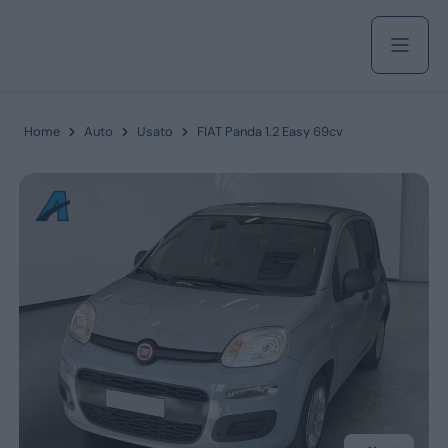
Acquista
Home
Auto
Usato
FIAT Panda 1.2 Easy 69cv
Azienda
Servizi
Marchi
Fiat