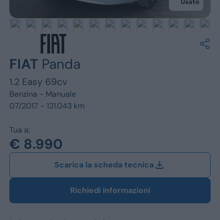
Jeep
Usato
Alfa Romeo
Dacia
FIAT
Panda
Renault
1.2 Easy 69cv
Ford
Benzina -
Manuale
07/2017 - 121.043 km
Opel
Tua a:
Vedi tutti i marchi
€ 8.990
Scarica la scheda tecnica
Richiedi informazioni