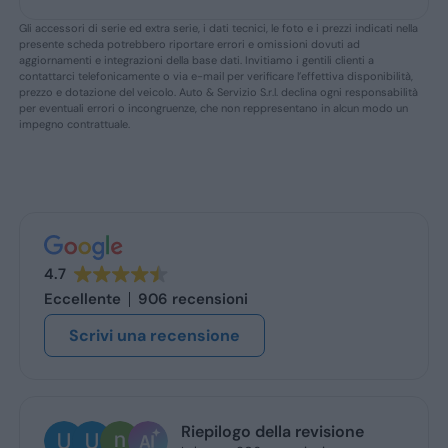
Gli accessori di serie ed extra serie, i dati tecnici, le foto e i prezzi indicati nella
presente scheda potrebbero riportare errori e omissioni dovuti ad
aggiornamenti e integrazioni della base dati. Invitiamo i gentili clienti a
contattarci telefonicamente o via e-mail per verificare l’effettiva disponibilità,
prezzo e dotazione del veicolo. Auto & Servizio S.r.l. declina ogni responsabilità
per eventuali errori o incongruenze, che non reppresentano in alcun modo un
impegno contrattuale.
4.7
Eccellente
906 recensioni
Scrivi una recensione
Riepilogo della revisione