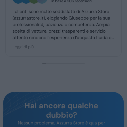
In base a 906 recensioni
clienti sono molto soddisfatti di Azzurra Store
Ottim
zzurrastore.it), elogiando Giuseppe per la sua
Giuse
ofessionalità, pazienza e competenza. Ampia
ritir
elta di vetture, prezzi trasparenti e servizio
tento rendono l’esperienza d’acquisto fluida e
acevole per la maggior parte degli utenti.
gi di più
Hai ancora qualche
dubbio?
Nessun problema, Azzurra Store è qua per