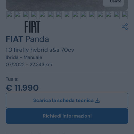
Jeep
Usato
Alfa Romeo
Dacia
FIAT
Panda
Renault
1.0 firefly hybrid s&s 70cv
Ford
Ibrida -
Manuale
07/2022 - 22.343 km
Opel
Tua a:
Vedi tutti i marchi
€ 11.990
Scarica la scheda tecnica
Richiedi informazioni