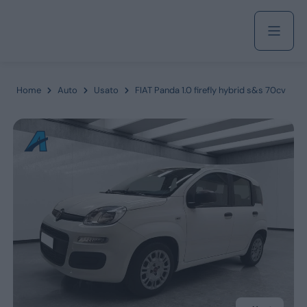
Acquista
Home
Auto
Usato
FIAT Panda 1.0 firefly hybrid s&s 70cv
Azienda
Servizi
Marchi
Fiat