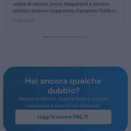
rit
scelta di vetture, prezzi trasparenti e servizio
attento rendono l’esperienza d’acquisto fluida e
piacevole per la maggior parte degli utenti.
Leggi di più
Hai ancora qualche
dubbio?
Nessun problema, Azzurra Store è qua per
rispondere a tutte le tue domande.
Leggi le nostre FAQ