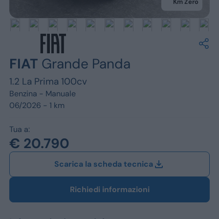
Jeep
Km Zero
Alfa Romeo
Dacia
FIAT
Grande Panda
Renault
1.2 La Prima 100cv
Ford
Benzina -
Manuale
06/2026 - 1 km
Opel
Tua a:
Vedi tutti i marchi
€ 20.790
Scarica la scheda tecnica
Richiedi informazioni