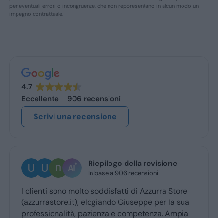
per eventuali errori o incongruenze, che non reppresentano in alcun modo un
impegno contrattuale.
4.7
Eccellente
906 recensioni
Scrivi una recensione
Riepilogo della revisione
In base a 906 recensioni
I clienti sono molto soddisfatti di Azzurra Store
Ott
(azzurrastore.it), elogiando Giuseppe per la sua
Giu
professionalità, pazienza e competenza. Ampia