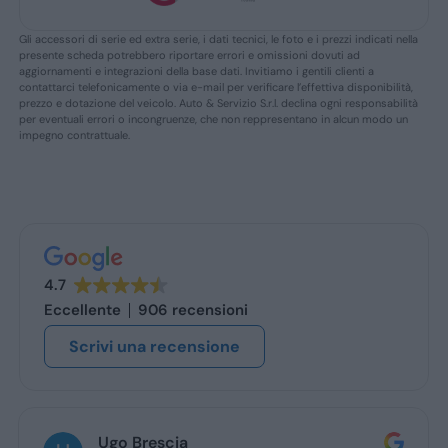
Gli accessori di serie ed extra serie, i dati tecnici, le foto e i prezzi indicati nella
presente scheda potrebbero riportare errori e omissioni dovuti ad
aggiornamenti e integrazioni della base dati. Invitiamo i gentili clienti a
contattarci telefonicamente o via e-mail per verificare l’effettiva disponibilità,
prezzo e dotazione del veicolo. Auto & Servizio S.r.l. declina ogni responsabilità
per eventuali errori o incongruenze, che non reppresentano in alcun modo un
impegno contrattuale.
4.7
Eccellente
906 recensioni
Scrivi una recensione
Ugo Brescia