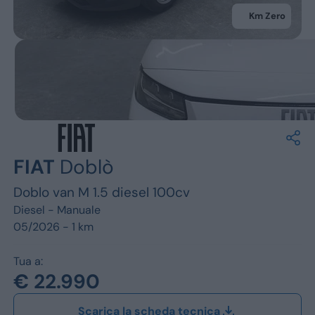
Jeep
Km Zero
Alfa Romeo
Dacia
Renault
Ford
FIAT
Doblò
Opel
Doblo van M 1.5 diesel 100cv
Vedi tutti i marchi
Diesel -
Manuale
05/2026 - 1 km
Tua a:
€ 22.990
Scarica la scheda tecnica