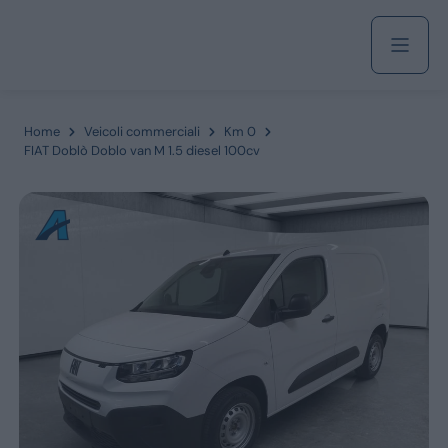
Acquista
Home
Veicoli commerciali
Km 0
FIAT Doblò Doblo van M 1.5 diesel 100cv
Azienda
Servizi
Marchi
Fiat