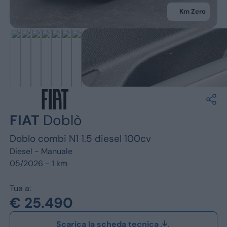
Jeep
Km Zero
Alfa Romeo
Dacia
Renault
Ford
FIAT
Doblò
Opel
Doblo combi N1 1.5 diesel 100cv
Vedi tutti i marchi
Diesel -
Manuale
05/2026 - 1 km
Tua a:
€ 25.490
Scarica la scheda tecnica