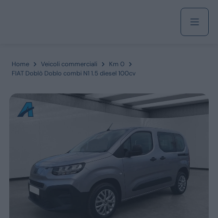
Acquista
Home
Veicoli commerciali
Km 0
FIAT Doblò Doblo combi N1 1.5 diesel 100cv
Azienda
Servizi
Marchi
Fiat