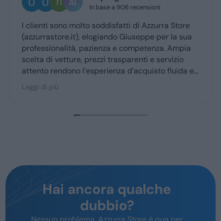
In base a 906 recensioni
lienti sono molto soddisfatti di Azzurra Store
Ottima
zurrastore.it), elogiando Giuseppe per la sua
Giusep
fessionalità, pazienza e competenza. Ampia
ritiro
ta di vetture, prezzi trasparenti e servizio
ento rendono l’esperienza d’acquisto fluida e
cevole per la maggior parte degli utenti.
i di più
Hai ancora qualche
dubbio?
Nessun problema, Azzurra Store è qua per