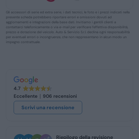
Gli accessori di serie ed extra serie, i dati tecnici, le foto e i prezzi indicati nella
presente scheda potrebbero riportare errori e omissioni dovuti ad
aggiornamenti e integrazioni della base dati. Invitiamo i gentili clienti a
contattarci telefonicamente o via e-mail per verificare l’effettiva disponibilità,
prezzo e dotazione del veicolo. Auto & Servizio S.r.l. declina ogni responsabilità
per eventuali errori o incongruenze, che non reppresentano in alcun modo un
impegno contrattuale.
4.7
Eccellente
906 recensioni
Scrivi una recensione
Riepilogo della revisione