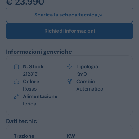
€ 23.990
Jeep
Scarica la scheda tecnica
Alfa Romeo
Dacia
Richiedi informazioni
Renault
Informazioni generiche
Ford
N. Stock
Tipologia
Opel
2123121
Km0
Colore
Cambio
Vedi tutti i marchi
Rosso
Automatico
Alimentazione
Ibrida
Dati tecnici
Trazione
KW