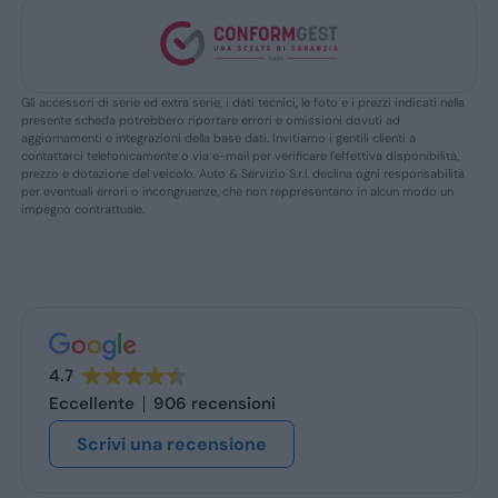
Gli accessori di serie ed extra serie, i dati tecnici, le foto e i prezzi indicati nella
presente scheda potrebbero riportare errori e omissioni dovuti ad
aggiornamenti e integrazioni della base dati. Invitiamo i gentili clienti a
contattarci telefonicamente o via e-mail per verificare l’effettiva disponibilità,
prezzo e dotazione del veicolo. Auto & Servizio S.r.l. declina ogni responsabilità
per eventuali errori o incongruenze, che non reppresentano in alcun modo un
impegno contrattuale.
4.7
Eccellente
906 recensioni
Scrivi una recensione