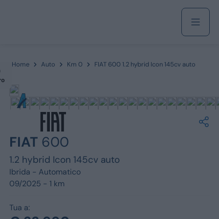
Acquista
Home
Auto
Km 0
FIAT 600 1.2 hybrid Icon 145cv auto
m
ro
Azienda
Servizi
FIAT
600
1.2 hybrid Icon 145cv auto
Ibrida -
Automatico
Marchi
09/2025 - 1 km
Fiat
Tua a: