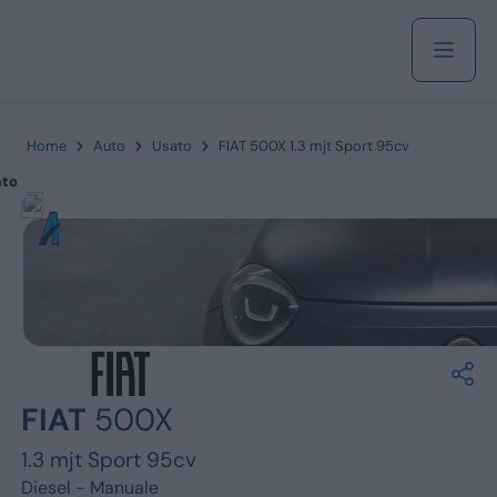
Acquista
Home
Auto
Usato
FIAT 500X 1.3 mjt Sport 95cv
ato
Azienda
Servizi
Marchi
FIAT
500X
Fiat
1.3 mjt Sport 95cv
Diesel -
Manuale