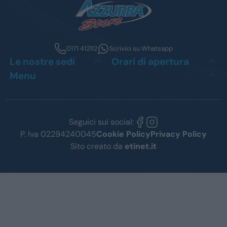
0171 412112
Scrivici su Whatsapp
Le nostre sedi
Orari di apertura
Menu
Seguici sui social:
P. Iva 02294240045
Cookie Policy
Privacy Policy
Sito creato da
etinet.it