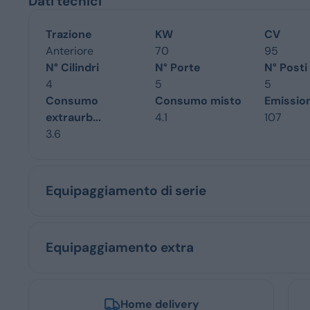
Dati tecnici
Trazione
KW
CV
Anteriore
70
95
N° Cilindri
N° Porte
N° Posti
4
5
5
Consumo
Consumo misto
Emissio
extraurb...
4.1
107
3.6
Equipaggiamento di serie
Equipaggiamento extra
Home delivery