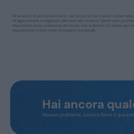
Gli accessori di serie ed extra serie, i dati tecnici, le foto e i prezzi indicati n
ad aggiornamenti e integrazioni della base dati. Invitiamo i gentili clienti a conta
disponibilità, prezzo e dotazione del veicolo. Auto & Servizio S.r.l. declina ogni 
reppresentano in alcun modo un impegno contrattuale.
Hai ancora qua
Nessun problema, Azzurra Store è qua per