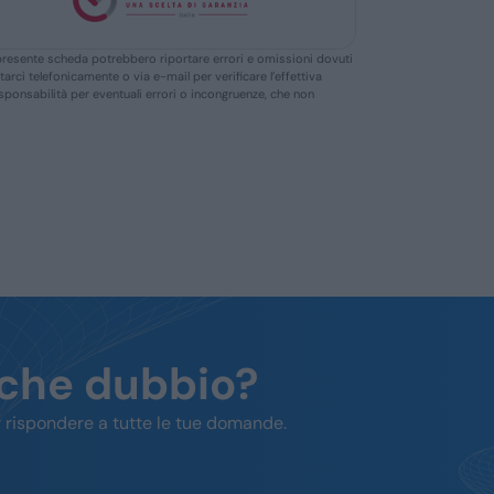
ella presente scheda potrebbero riportare errori e omissioni dovuti
ttarci telefonicamente o via e-mail per verificare l’effettiva
responsabilità per eventuali errori o incongruenze, che non
lche dubbio?
 rispondere a tutte le tue domande.