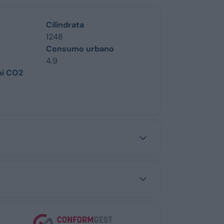
Cilindrata
1248
Consumo urbano
4.9
ni CO2