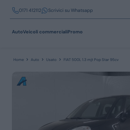
0171 412112
Scrivici su Whatsapp
Auto
Veicoli commerciali
Promo
Home
Auto
Usato
FIAT 500L 1.3 mjt Pop Star 95cv
Acquista
Azienda