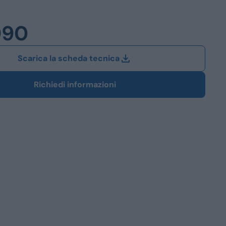
Station Wagon
990
SUV
iali
Scarica la scheda tecnica
Richiedi informazioni