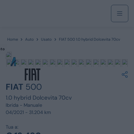
Acquista
Home
Auto
Usato
FIAT 500 1.0 hybrid Dolcevita 70cv
ato
Azienda
Servizi
FIAT
500
1.0 hybrid Dolcevita 70cv
Ibrida -
Manuale
Marchi
04/2021 - 31.204 km
Fiat
Tua a: