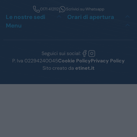
0171 412112
Scrivici su Whatsapp
Le nostre sedi
Orari di apertura
Menu
Seguici sui social:
P. Iva 02294240045
Cookie Policy
Privacy Policy
Sito creato da
etinet.it