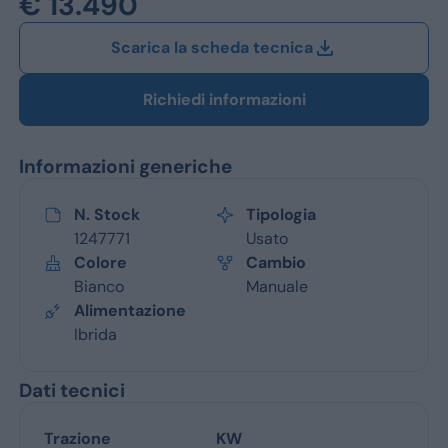
€ 13.490
Jeep
Scarica la scheda tecnica
Alfa Romeo
Dacia
Richiedi informazioni
Renault
Informazioni generiche
Ford
N. Stock
Tipologia
Opel
1247771
Usato
Colore
Cambio
Vedi tutti i marchi
Bianco
Manuale
Alimentazione
Ibrida
Dati tecnici
Trazione
KW