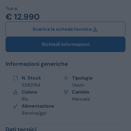
Jeep
Tua a:
Alfa Romeo
€ 12.990
Dacia
Scarica la scheda tecnica
Renault
Richiedi informazioni
Ford
Informazioni generiche
Opel
N. Stock
Tipologia
Vedi tutti i marchi
5582184
Usato
Colore
Cambio
Blu
Manuale
Alimentazione
Benzina/gpl
Dati tecnici