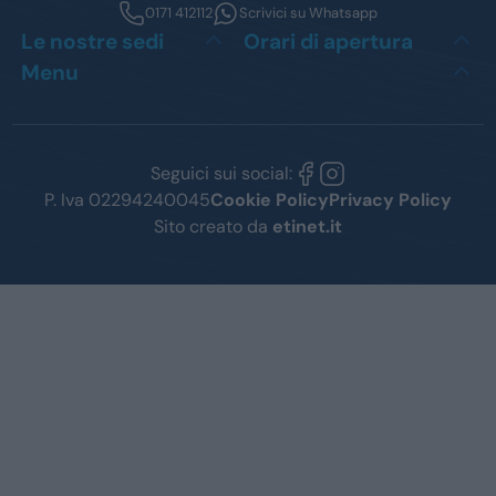
0171 412112
Scrivici su Whatsapp
Le nostre sedi
Orari di apertura
Menu
Seguici sui social:
P. Iva 02294240045
Cookie Policy
Privacy Policy
Sito creato da
etinet.it