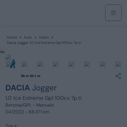
Acquista
Home
Auto
Usato
Dacia Jogger 1.0 tce Extreme Gpl 100cv 7p.ti
ato
Azienda
Servizi
DACIA
Jogger
1.0 tce Extreme Gpl 100cv 7p.ti
Marchi
Benzina/GPL -
Manuale
04/2022 - 88.471 km
Fiat
Tua a: