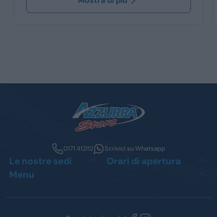
Mostra di più
0171 412112
Scrivici su Whatsapp
Le nostre sedi
Orari di apertura
Menu