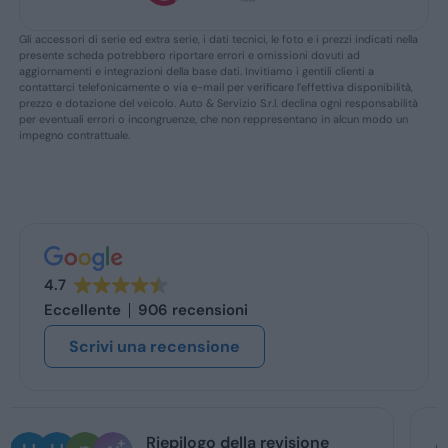
Gli accessori di serie ed extra serie, i dati tecnici, le foto e i prezzi indicati nella
presente scheda potrebbero riportare errori e omissioni dovuti ad
aggiornamenti e integrazioni della base dati. Invitiamo i gentili clienti a
contattarci telefonicamente o via e-mail per verificare l’effettiva disponibilità,
prezzo e dotazione del veicolo. Auto & Servizio S.r.l. declina ogni responsabilità
per eventuali errori o incongruenze, che non reppresentano in alcun modo un
impegno contrattuale.
4.7
Eccellente
906 recensioni
Scrivi una recensione
Ugo Brescia