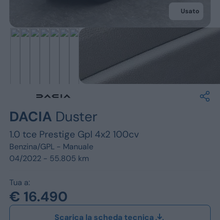
Jeep
Usato
Alfa Romeo
Dacia
Renault
Ford
DACIA
Duster
Opel
1.0 tce Prestige Gpl 4x2 100cv
Vedi tutti i marchi
Benzina/GPL -
Manuale
04/2022 - 55.805 km
Tua a:
€ 16.490
Scarica la scheda tecnica