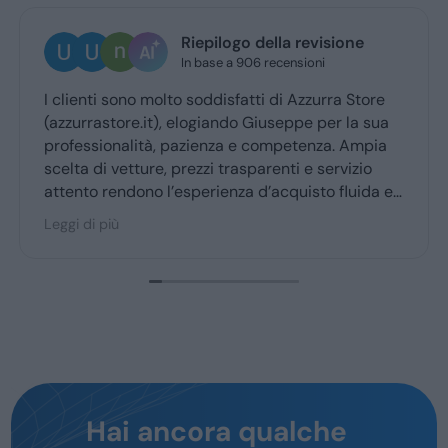
Riepilogo della revisione
In base a 906 recensioni
 clienti sono molto soddisfatti di Azzurra Store
Otti
azzurrastore.it), elogiando Giuseppe per la sua
Gius
rofessionalità, pazienza e competenza. Ampia
riti
celta di vetture, prezzi trasparenti e servizio
ttento rendono l’esperienza d’acquisto fluida e
iacevole per la maggior parte degli utenti.
eggi di più
Hai ancora qualche