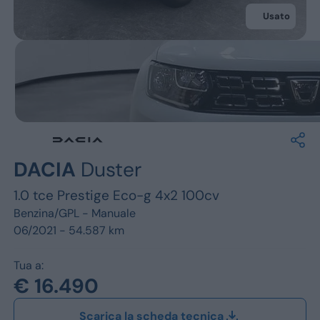
Jeep
Usato
Alfa Romeo
Dacia
Renault
Ford
DACIA
Duster
Opel
1.0 tce Prestige Eco-g 4x2 100cv
Vedi tutti i marchi
Benzina/GPL -
Manuale
06/2021 - 54.587 km
Tua a:
€ 16.490
Scarica la scheda tecnica