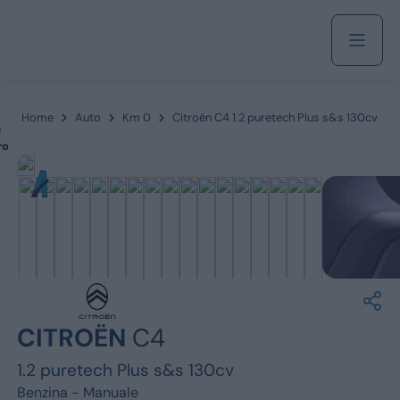
Acquista
Home
Auto
Km 0
Citroën C4 1.2 puretech Plus s&s 130cv
m
ro
Azienda
Servizi
Marchi
CITROËN
C4
Fiat
1.2 puretech Plus s&s 130cv
Benzina -
Manuale