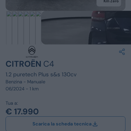
Jeep
Km Zero
Alfa Romeo
Dacia
Renault
Ford
CITROËN
C4
Opel
1.2 puretech Plus s&s 130cv
Vedi tutti i marchi
Benzina -
Manuale
06/2024 - 1 km
Tua a:
€ 17.990
Scarica la scheda tecnica