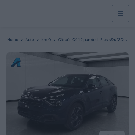
Acquista
Home
Auto
Km 0
Citroën C4 1.2 puretech Plus s&s 130cv
Azienda
Servizi
Marchi
Fiat