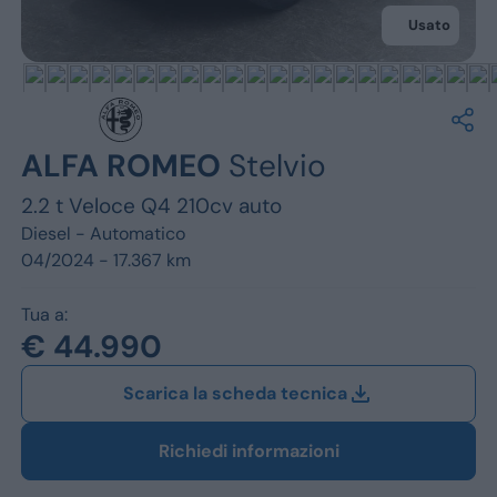
Jeep
Usato
Alfa Romeo
Dacia
Renault
ALFA ROMEO
Stelvio
2.2 t Veloce Q4 210cv auto
Ford
Diesel -
Automatico
Opel
04/2024 - 17.367 km
Vedi tutti i marchi
Tua a:
€ 44.990
Scarica la scheda tecnica
Richiedi informazioni