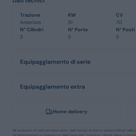
Dati tecnici
Trazione
KW
CV
Anteriore
51
70
N° Cilindri
N° Porte
N° Posti
3
5
5
Equipaggiamento di serie
Equipaggiamento extra
Home delivery
Gli accessori di serie ed extra serie, i dati tecnici, le foto e i prezzi indicati n
ad aggiornamenti e integrazioni della base dati. Invitiamo i gentili clienti a conta