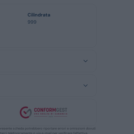
Cilindrata
999
ella presente scheda potrebbero riportare errori e omissioni dovuti
ttarci telefonicamente o via e-mail per verificare l’effettiva