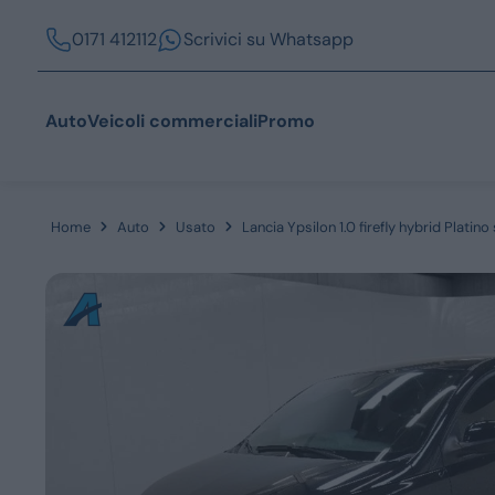
0171 412112
Scrivici su Whatsapp
Auto
Veicoli commerciali
Promo
Home
Auto
Usato
Lancia Ypsilon 1.0 firefly hybrid Platin
Acquista
Azienda