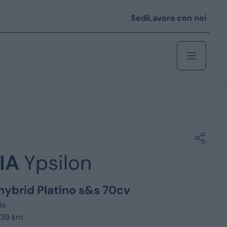
Sedi
Lavora con noi
Berlina
 i € 25.000
IA
Ypsilon
Coupé/cabrio
 i € 35.000
y hybrid Platino s&s 70cv
0
Monovolume
le
839 km