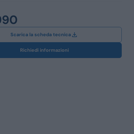
Station Wagon
990
SUV
iali
Scarica la scheda tecnica
Richiedi informazioni