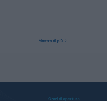
Mostra di più
Orari di apertura
Lunedì / Venerdì