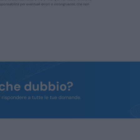
responsabilità per eventuali errori o incongruenze, che non
lche dubbio?
 rispondere a tutte le tue domande.