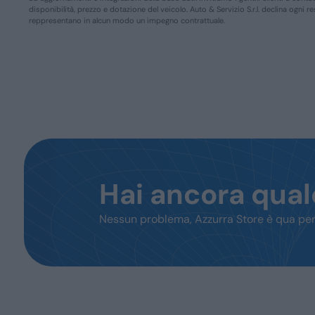
disponibilità, prezzo e dotazione del veicolo. Auto & Servizio S.r.l. declina ogni 
reppresentano in alcun modo un impegno contrattuale.
Hai ancora qua
Nessun problema, Azzurra Store è qua per