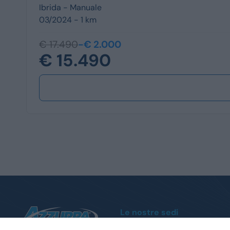
Ibrida -
Manuale
03/2024 - 1 km
€ 17.490
-€ 2.000
€ 15.490
Le nostre sedi
Moncalieri