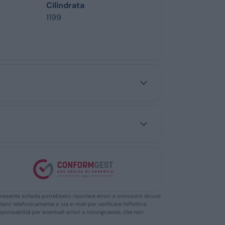
Cilindrata
1199
ella presente scheda potrebbero riportare errori e omissioni dovuti
ttarci telefonicamente o via e-mail per verificare l’effettiva
responsabilità per eventuali errori o incongruenze, che non