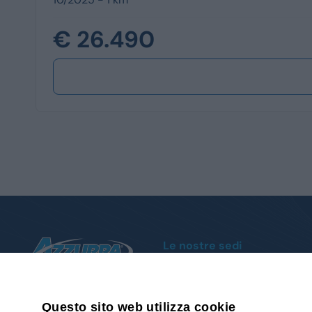
€ 26.490
Le nostre sedi
Moncalieri
Corso Trieste, 140 - Tel.
011 1951004
Cuneo
Via della Motorizzazione, 1 - Tel.
0171
Questo sito web utilizza cookie