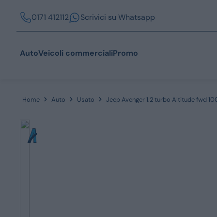
0171 412112
Scrivici su Whatsapp
Auto
Veicoli commerciali
Promo
Home
Auto
Usato
Jeep Avenger 1.2 turbo Altitude fwd 1
Acquista
Azienda