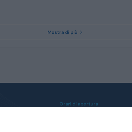
Mostra di più
Orari di apertura
Lunedì / Venerdì
0
dalle ore 9:00 alle 12:30
dalle 14:30 alle 19:00
 412112
Sabato