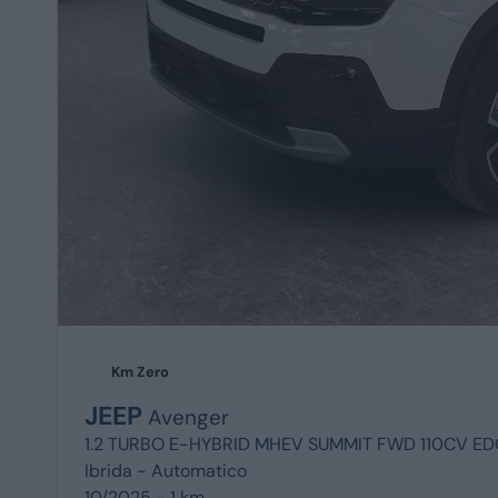
Km Zero
JEEP
Avenger
1.2 TURBO E-HYBRID MHEV SUMMIT FWD 110CV E
Ibrida -
Automatico
10/2025 - 1 km