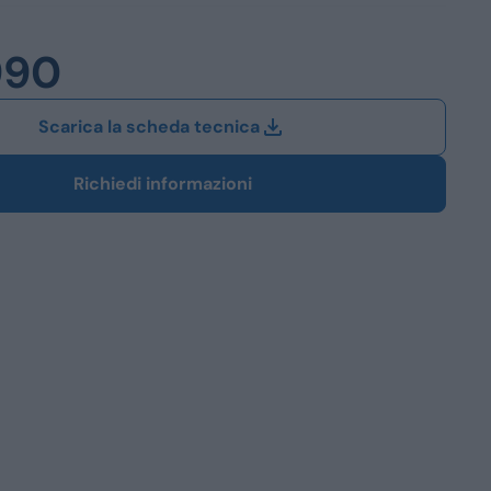
Station Wagon
990
SUV
iali
Scarica la scheda tecnica
Richiedi informazioni