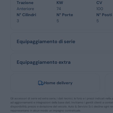
Trazione
KW
CV
Anteriore
74
100
N° Cilindri
N° Porte
N° Posti
3
5
5
Equipaggiamento di serie
Equipaggiamento extra
Home delivery
Gli accessori di serie ed extra serie, i dati tecnici, le foto e i prezzi indicati n
ad aggiornamenti e integrazioni della base dati. Invitiamo i gentili clienti a conta
disponibilità, prezzo e dotazione del veicolo. Auto & Servizio S.r.l. declina ogni 
reppresentano in alcun modo un impegno contrattuale.