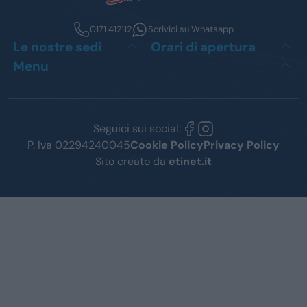
0171 412112
Scrivici su Whatsapp
Le nostre sedi
Orari di apertura
Menu
Seguici sui social:
P. Iva 02294240045
Cookie Policy
Privacy Policy
Sito creato da
etinet.it