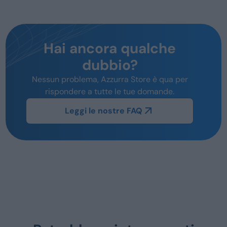
Hai ancora qualche
dubbio?
Nessun problema, Azzurra Store è qua per
rispondere a tutte le tue domande.
Leggi le nostre FAQ