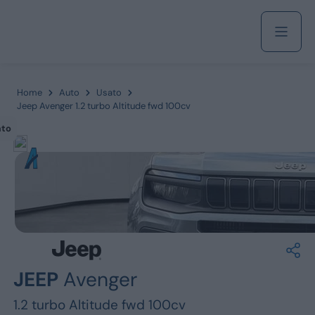
Acquista
Home
Auto
Usato
Jeep Avenger 1.2 turbo Altitude fwd 100cv
ato
Azienda
Servizi
Marchi
JEEP
Avenger
Fiat
1.2 turbo Altitude fwd 100cv